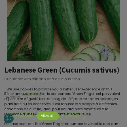
Lebanese Green (Cucumis sativus)
Cucumber with thin skin and delicious flesh.
We use cookies to provide you a better user experience on this
Résistant aux maladies, le concombre ‘Green Finger’ est polyvalent
Cookie Policy
website.
et peut être dégusté tout au long de l’été, que ce soit en salade, en
plats frais ou en conserves. Il est robuste et s’adapte à différentes
conditions de culture, idéal pour les jardiniers amateurs à la
recherche d’une récolte abondante et savoureuse.
Only essentials
Allow all
Customize
Disease resistant, the 'Green Finger' cucumber is versatile and can