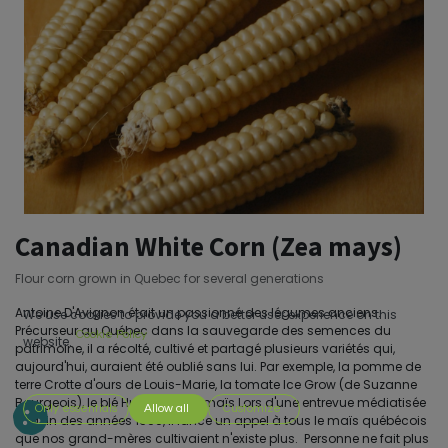
Canadian White Corn (Zea mays)
Flour corn grown in Quebec for several generations
Antoine D'Avignon était un passionné des légumes anciens.
We use cookies to provide you a better user experience on this
Précurseur au Québec dans la sauvegarde des semences du
Cookie Policy
website.
patrimoine, il a récolté, cultivé et partagé plusieurs variétés qui,
aujourd'hui, auraient été oublié sans lui. Par exemple, la pomme de
terre Crotte d'ours de Louis-Marie, la tomate Ice Grow (de Suzanne
Bourgeois), le blé Huron, et... ce maïs.Lors d'une entrevue médiatisée
Only essentials
Allow all
Customize
à la fin des années 1990, il lance un appel à tous le maïs québécois
que nos grand-mères cultivaient n'existe plus. Personne ne fait plus