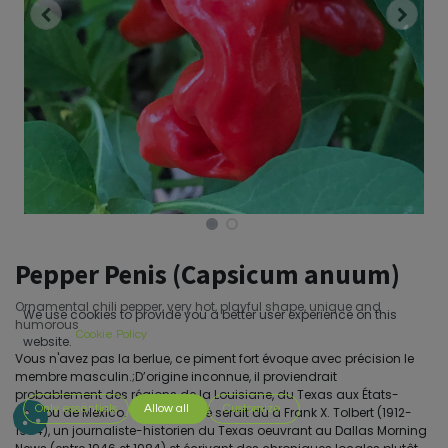
Pepper Penis (Capsicum anuum)
Ornamental chili pepper, very hot, playful shape, unique and
We use cookies to provide you a better user experience on this
humorous
Cookie Policy
website.
Vous n'avez pas la berlue, ce piment fort évoque avec précision le
membre masculin.;D’origine inconnue, il proviendrait
probablement des régions de la Louisiane, du Texas aux États-
Only essentials
Allow all
Customize
Unis ou de Mexico. Sa popularité serait dû à Frank X. Tolbert (1912-
1984), un journaliste-historien du Texas oeuvrant au Dallas Morning