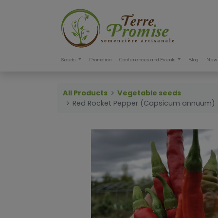
Seeds
Promotion
Conferences and Events
Blog
New 
All Products
Vegetable seeds
Red Rocket Pepper (Capsicum annuum)