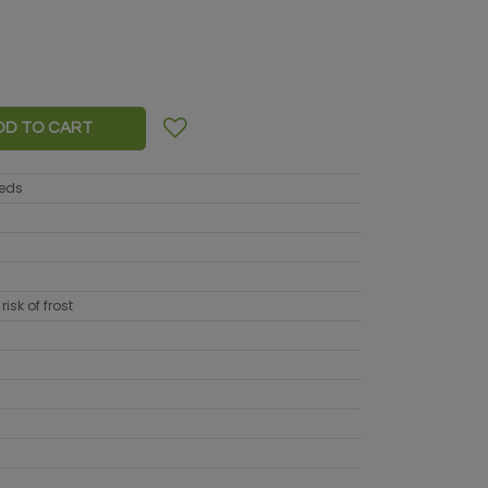
DD TO CART
eeds
risk of frost