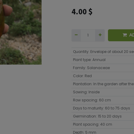
4.00
$
A
Quantity
:
Envelope of about 20 s
Plant type
:
Annual
Family
:
Solanaceae
Color
:
Red
Plantation
:
In the garden after the 
Sowing
:
Inside
Row spacing
:
60 cm
Days to maturity
:
60 to 75 days
Germination
:
15 to 20 days
Plant spacing
:
40 cm
Depth
:
5 mm