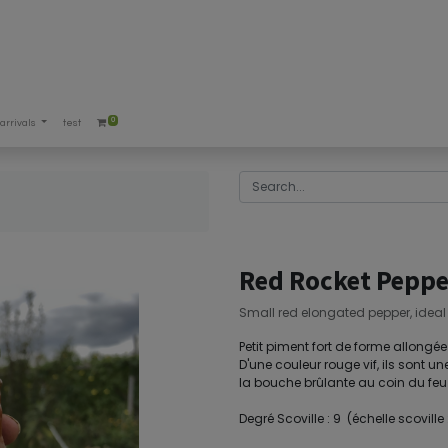
0
arrivals
test
Red Rocket Pepp
Small red elongated pepper, ideal f
Petit piment fort de forme allongée
D'une couleur rouge vif, ils sont un
la bouche brûlante au coin du feu 
Degré Scoville : 9 (échelle scovill