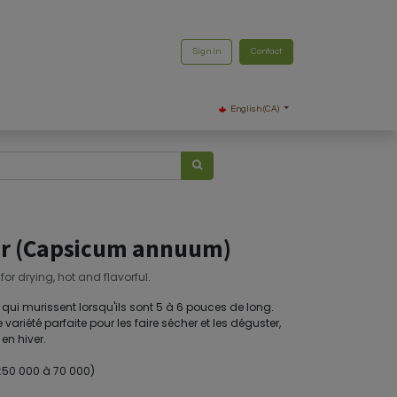
Sign in
Contact
English (CA)
er (Capsicum annuum)
or drying, hot and flavorful.
 qui murissent lorsqu'ils sont 5 à 6 pouces de long.
e variété parfaite pour les faire sécher et les déguster,
en hiver.
e :50 000 à 70 000)