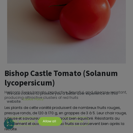
Bishop Castle Tomato (Solanum
lycopersicum)
Heirloom Swiss tomato, productive, flavorful, and disease-resistant,
We use cookies to provide you a better user experience on this
producing attractive clusters of red fruits
Cookie Policy
website.
Les plants de cette variété produisent de nombreux fruits rouges,
presque ronds, de 120 à 170 g, en grappes de 3 à 5. Leur chair rouge,
juteuse et savoureuse offre un goût bien équilibré. Résistants au
Only essentials
Allow all
Customize
fendillement et aux maladies, les fruits se conservent bien après la
récolte.