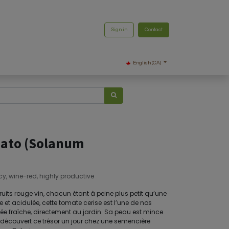
Sign in
Contact
English (CA)
mato (Solanum
cy, wine-red, highly productive
uits rouge vin, chacun étant à peine plus petit qu’une
ée et acidulée, cette tomate cerise est l’une de nos
ée fraîche, directement au jardin. Sa peau est mince
ns découvert ce trésor un jour chez une semencière