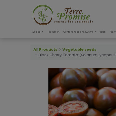
Seeds
Promotion
Conferences and Events
Blog
New 
All Products
Vegetable seeds
Black Cherry Tomato (Solanum lycopers