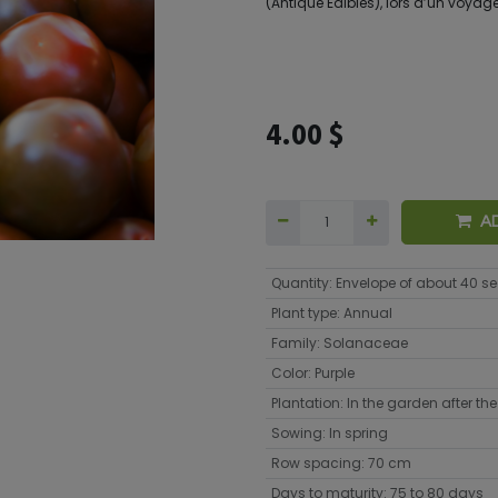
(Antique Edibles), lors d’un voyage
4.00
$
A
Quantity
:
Envelope of about 40 s
Plant type
:
Annual
Family
:
Solanaceae
Color
:
Purple
Plantation
:
In the garden after the 
Sowing
:
In spring
Row spacing
:
70 cm
Days to maturity
:
75 to 80 days