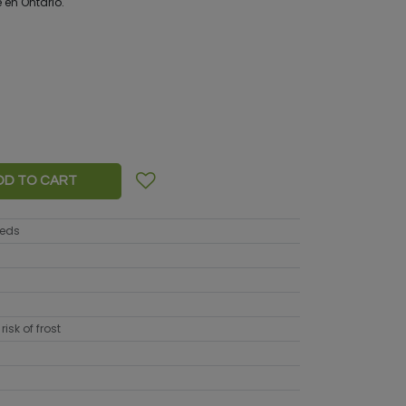
 en Ontario.
DD TO CART
eeds
risk of frost