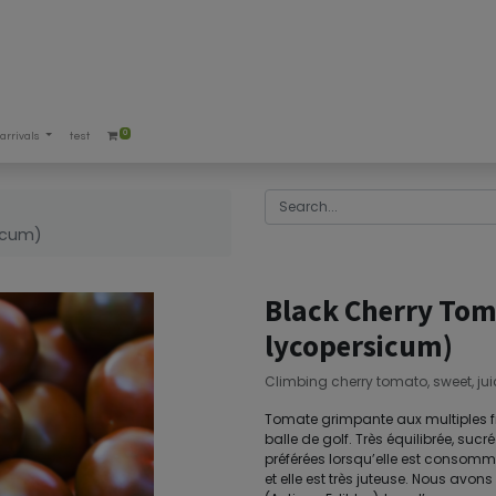
0
arrivals
test
icum)
Black Cherry To
lycopersicum)
Climbing cherry tomato, sweet, jui
Tomate grimpante aux multiples fr
balle de golf. Très équilibrée, sucr
préférées lorsqu’elle est consomm
et elle est très juteuse. Nous avo