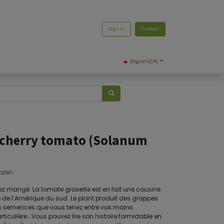
Sign in
Contact
English (CA)
n cherry tomato (Solanum
)
eaten
ez mangé. La tomate groseille est en fait une cousine
de l’Amérique du sud. Le plant produit des grappes
 Les semences que vous tenez entre vos mains
rticulière… Vous pouvez lire son histoire formidable en