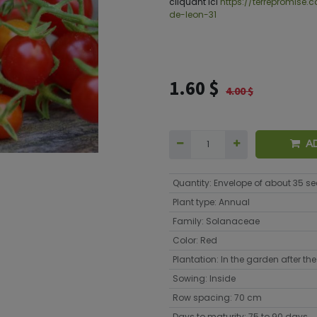
cliquant ici
https://terrepromise
de-leon-31
1.60
$
4.00
$
A
Quantity
:
Envelope of about 35 s
Plant type
:
Annual
Family
:
Solanaceae
Color
:
Red
Plantation
:
In the garden after the 
Sowing
:
Inside
Row spacing
:
70 cm
Days to maturity
:
75 to 90 days