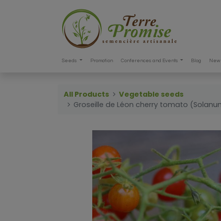
Seeds
Promotion
Conferences and Events
Blog
New 
All Products
Vegetable seeds
Groseille de Léon cherry tomato (Solanum