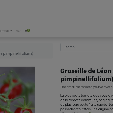
0
arrivals
test
 pimpinellifolium)
Groseille de Léo
pimpinellifolium
The smallest tomato you've ever 
La plus petite tomate que vous ay
de la tomate commune, originaire 
de plusieurs petits fruits sucrés.
possèdent toutefois une origine pa