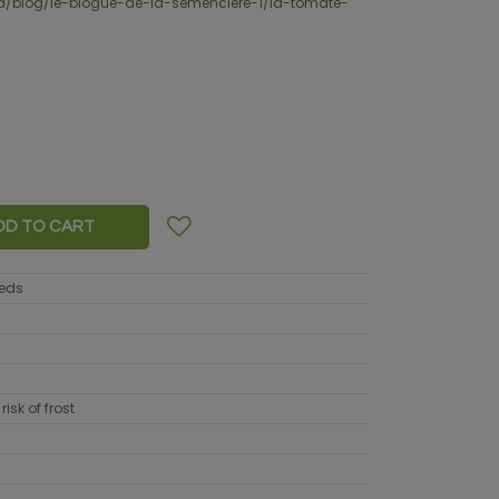
.ca/blog/le-blogue-de-la-semenciere-1/la-tomate-
DD TO CART
eeds
risk of frost