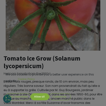
Tomato Ice Grow (Solanum
lycopersicum)
Heirloom tomato from the 1960s!
We use cookies to provide you a better user experience on this
Cookie Policy
website.
Beaux fruits rouges, presque ronds, de 10 cm environ, mais peu
réguliers. Très bonne saveur. Son nom proviendrait du fait qu’elle a
eu à supporter la grêle. Cultivée par M. Guy Bourgeois, jardinier
maraîcher à Ste-Dorothée, Laval, dans les années 1950-60, pour être
Only essentials
Allow all
Customize
vendue au marché Bonsecours, ancien marché public dans le
Vieux Montréal. Merci à sa fille Suzanne d’avoir transmis des