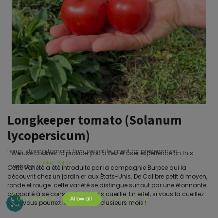
Longkeeper tomato (Solanum
lycopersicum)
Long-storing tomato, firm, versatile, great for preservation.
We use cookies to provide you a better user experience on this
Cookie Policy
website.
Cette variété a été introduite par la compagnie Burpee qui la
découvrit chez un jardinier aux États-Unis. De Calibre petit à moyen,
ronde et rouge cette variété se distingue surtout par une étonnante
capacité à se conserver une fois cueillie. En effet, si vous la cueillez
Only essentials
Allow all
Customize
verte vous pourrez la conserver plusieurs mois !