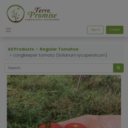
Sign in
Contact
All Products
Regular Tomatoe
Longkeeper tomato (Solanum lycopersicum)