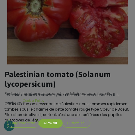
Palestinian tomato (Solanum
lycopersicum)
Red beefsteak tomato, productive, delicious, team favorite.
We use cookies to provide you a better user experience on this
Cookie Policy
website.
Cadeau d'un ami revenant de Palestine, nous sommes rapidement
tombés sous le charme de cette tomate rouge type Coeur de Boeuf.
Elle est productive et, surtout, c'est une des préférées des papilles
gustatives de l'équipe.
Only essentials
Allow all
Customize