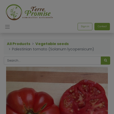
Sign in
Contact
All Products
Vegetable seeds
Palestinian tomato (Solanum lycopersicum)