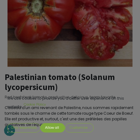
Palestinian tomato (Solanum
lycopersicum)
Red beefsteak tomato, productive, delicious, team favorite.
We use cookies to provide you a better user experience on this
Cookie Policy
website.
Cadeau d'un ami revenant de Palestine, nous sommes rapidement
tombés sous le charme de cette tomate rouge type Coeur de Boeuf.
Elle est productive et, surtout, c'est une des préférées des papilles
gustatives de l'équipe.
Only essentials
Allow all
Customize