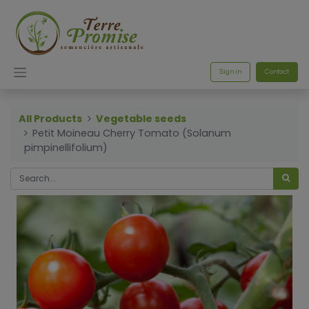
Sign in
Contact
All Products
Vegetable seeds
Petit Moineau Cherry Tomato (Solanum
pimpinellifolium)