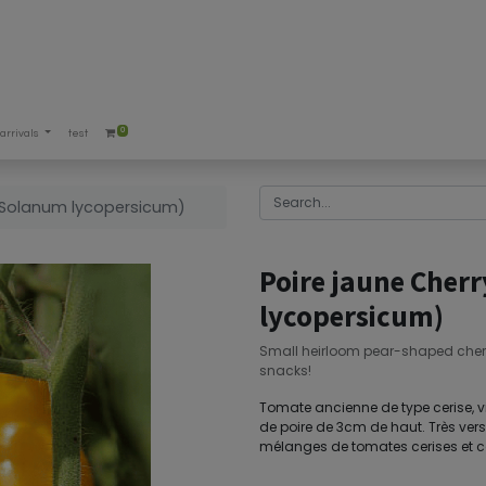
0
arrivals
test
(Solanum lycopersicum)
Poire jaune Cher
lycopersicum)
Small heirloom pear-shaped cherry 
snacks!
Tomate ancienne de type cerise, vi
de poire de 3cm de haut. Très versa
mélanges de tomates cerises et co