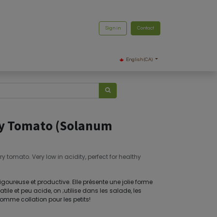
Sign in
Contact
English (CA)
ry Tomato (Solanum
tomato. Very low in acidity, perfect for healthy
goureuse et productive. Elle présente une jolie forme
tile et peu acide, on ;utilise dans les salade, les
mme collation pour les petits!