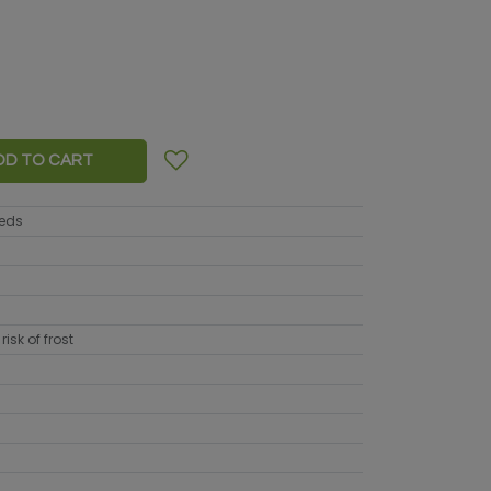
DD TO CART
eeds
risk of frost