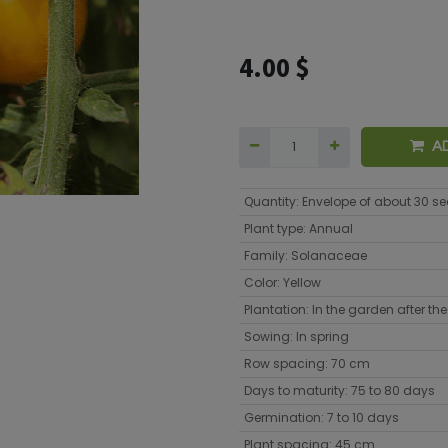
4.00
$
A
Quantity
:
Envelope of about 30 s
Plant type
:
Annual
Family
:
Solanaceae
Color
:
Yellow
Plantation
:
In the garden after the 
Sowing
:
In spring
Row spacing
:
70 cm
Days to maturity
:
75 to 80 days
Germination
:
7 to 10 days
Plant spacing
:
45 cm