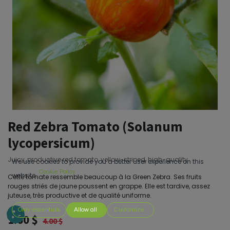
Red Zebra Tomato (Solanum
lycopersicum)
Juicy, productive red tomato, yellow-striped, high-quality.
We use cookies to provide you a better user experience on this
Cookie Policy
website.
Cette tomate ressemble beaucoup à la Green Zebra. Ses fruits
rouges striés de jaune poussent en grappe. Elle est tardive, assez
juteuse, très productive et de qualité uniforme.
Only essentials
Allow all
Customize
1.60
$
4.00
$