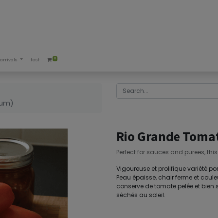
0
arrivals
test
cum)
Rio Grande Toma
Perfect for sauces and purees, this
Vigoureuse et prolifique variété p
Peau épaisse, chair ferme et couleur
conserve de tomate pelée et bien sû
séchés au soleil.