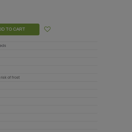
DD TO CART
eeds
risk of frost