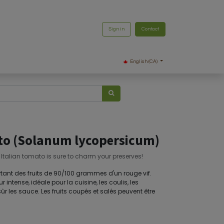
Sign in
Contact
English (CA)
to (Solanum lycopersicum)
 Italian tomato is sure to charm your preserves!
ortant des fruits de 90/100 grammes d'un rouge vif.
 intense, idéale pour la cuisine, les coulis, les
r les sauce. Les fruits coupés et salés peuvent être