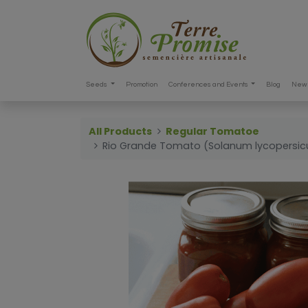
Seeds
Promotion
Conferences and Events
Blog
New 
All Products
Regular Tomatoe
Rio Grande Tomato (Solanum lycopersi