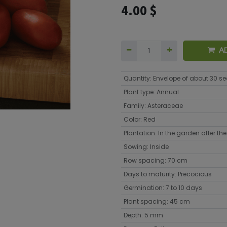
4.00
$
A
Quantity
:
Envelope of about 30 s
Plant type
:
Annual
Family
:
Asteraceae
Color
:
Red
Plantation
:
In the garden after the 
Sowing
:
Inside
Row spacing
:
70 cm
Days to maturity
:
Precocious
Germination
:
7 to 10 days
Plant spacing
:
45 cm
Depth
:
5 mm