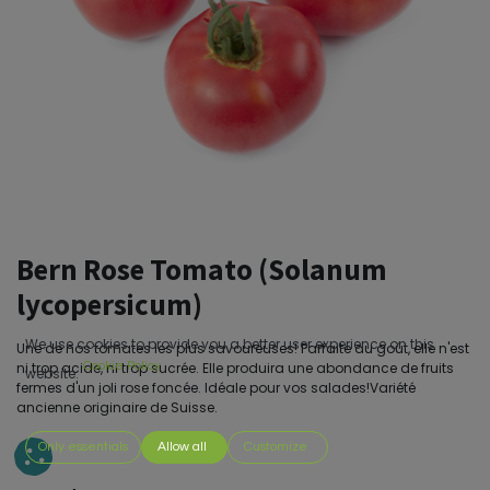
Bern Rose Tomato (Solanum
lycopersicum)
We use cookies to provide you a better user experience on this
Une de nos tomates les plus savoureuses! Parfaite au goût, elle n'est
ni trop acide, ni trop sucrée. Elle produira une abondance de fruits
Cookie Policy
website.
fermes d'un joli rose foncée. Idéale pour vos salades!Variété
ancienne originaire de Suisse.
Only essentials
Allow all
Customize