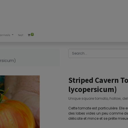
0
arrivals
test
rsicum)
Striped Cavern 
lycopersicum)
Unique square tomato, hollow, deli
Cette tomate est particulière. Elle 
des lobes vides un peu comme des
délicate et mince et se prête mieu