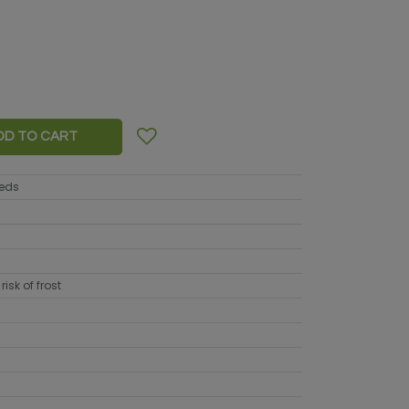
DD TO CART
eeds
risk of frost