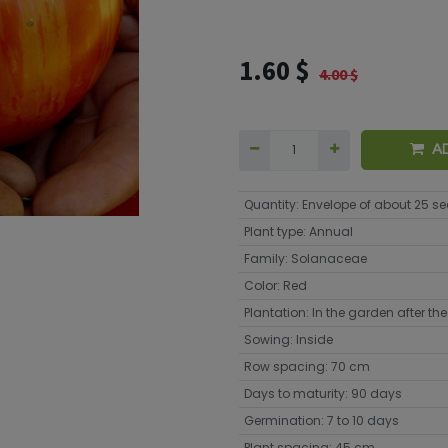
1.60
$
4.00
$
A
Quantity
:
Envelope of about 25 s
Plant type
:
Annual
Family
:
Solanaceae
Color
:
Red
Plantation
:
In the garden after the 
Sowing
:
Inside
Row spacing
:
70 cm
Days to maturity
:
90 days
Germination
:
7 to 10 days
Plant spacing
:
45 cm