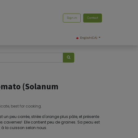
Sign in
Contact
English (CA)
Tomato (Solanum
cate, best for cooking.
est un peu carrée, striée d'orange plus pâle, et présente
 cavernes! Elle contient peu de graines. Sa peau est
x à la cuisson selon nous.