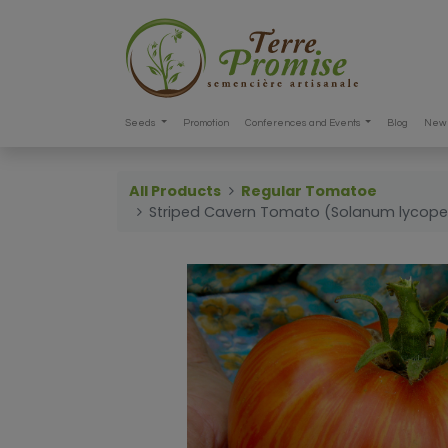
Seeds
Promotion
Conferences and Events
Blog
New 
All Products
Regular Tomatoe
Striped Cavern Tomato (Solanum lycope