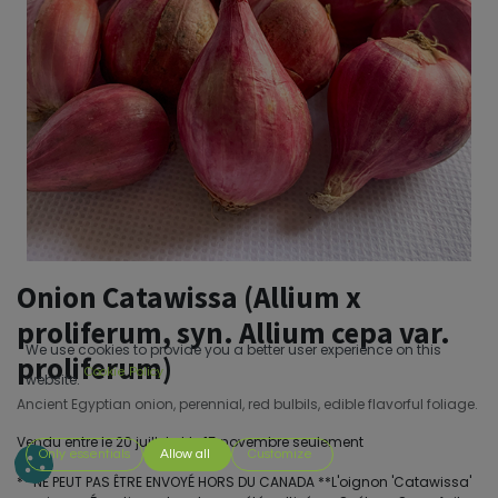
Onion Catawissa (Allium x
proliferum, syn. Allium cepa var.
We use cookies to provide you a better user experience on this
proliferum)
Cookie Policy
website.
Ancient Egyptian onion, perennial, red bulbils, edible flavorful foliage.
Vendu entre le 20 juillet et le 15 novembre seulement
Only essentials
Allow all
Customize
** NE PEUT PAS ÊTRE ENVOYÉ HORS DU CANADA **L'oignon 'Catawissa'