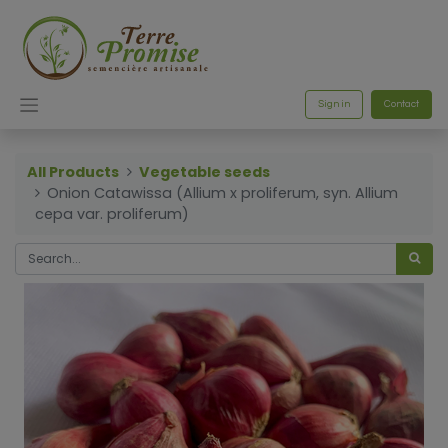
Sign in
Contact
All Products
Vegetable seeds
Onion Catawissa (Allium x proliferum, syn. Allium
cepa var. proliferum)