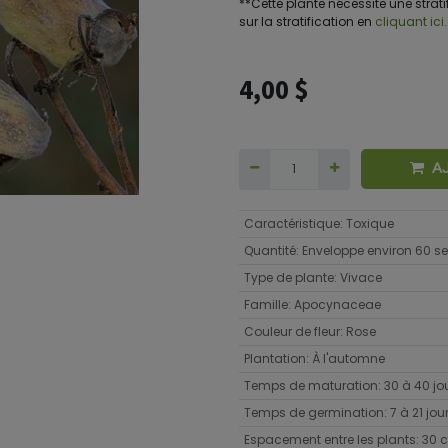
**Cette plante nécessite une stratif
sur la stratification en
cliquant ici.
4,00
$
A
Caractéristique
:
Toxique
Quantité
:
Enveloppe environ 60 
Type de plante
:
Vivace
Famille
:
Apocynaceae
Couleur de fleur
:
Rose
Plantation
:
À l'automne
Temps de maturation
:
30 à 40 jo
Temps de germination
:
7 à 21 jou
Espacement entre les plants
:
30 