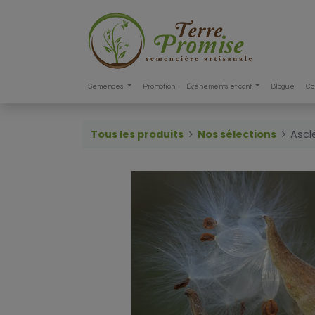
Semences
Promotion
Événements et conf.
Blogue
Co
Tous les produits
Nos sélections
Ascl