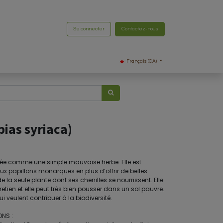
Se connecter
Contactez-nous
Français (CA)
pias syriaca)
rée comme une simple mauvaise herbe. Elle est
ux papillons monarques en plus d’offrir de belles
 de la seule plante dont ses chenilles se nourrissent. Elle
en et elle peut très bien pousser dans un sol pauvre.
i veulent contribuer à la biodiversité.
NS :