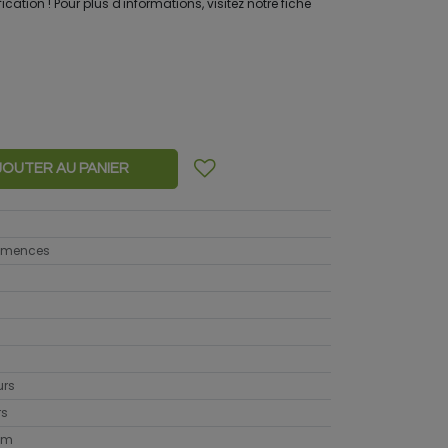
ication ! Pour plus d'informations, visitez notre fiche
JOUTER AU PANIER
semences
urs
rs
cm