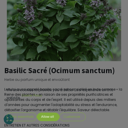
Basilic Sacré (Ocimum sanctum)
Herbe au parfum unique et envoûtant
Le tulsi aussi appelé basilic sacré est considéré en Inde comme « la
We use cookies to provide you a better user experience on this
Reine des plantes » en raison de ses propriétés purificatrices et
Cookie Policy
website.
apaisantes du corps et de l'esprit. Il est utilisé depuis des milliers
d'années pour augmenter l'adaptabilité au stress et l'endurance,
détoxifier l'organisme et rétablir l'équilibre. Saveur délectable.
Only essentials
Allow all
Customize
ENTRETIEN ET AUTRES CONSIDÉRATIONS