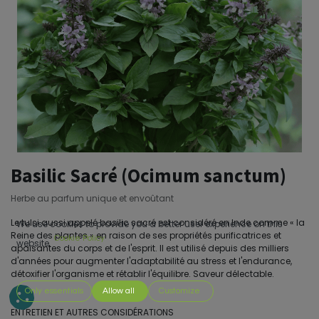
Basilic Sacré (Ocimum sanctum)
Herbe au parfum unique et envoûtant
Le tulsi aussi appelé basilic sacré est considéré en Inde comme « la
We use cookies to provide you a better user experience on this
Reine des plantes » en raison de ses propriétés purificatrices et
Cookie Policy
website.
apaisantes du corps et de l'esprit. Il est utilisé depuis des milliers
d'années pour augmenter l'adaptabilité au stress et l'endurance,
détoxifier l'organisme et rétablir l'équilibre. Saveur délectable.
Only essentials
Allow all
Customize
ENTRETIEN ET AUTRES CONSIDÉRATIONS