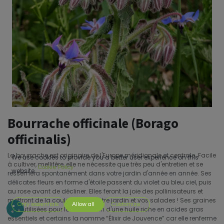
Bourrache officinale (Borago
officinalis)
La bourrache est originaire de l'Europe méridionale et centrale. Facile
We use cookies to provide you a better user experience on this
à cultiver, mellifère, elle ne nécessite que très peu d'entretien et se
Cookie Policy
website.
ressèmera spontanément dans votre jardin d'année en année. Ses
délicates fleurs en forme d'étoile passent du violet au bleu ciel, puis
au rose avant de décliner. Elles feront la joie des pollinisateurs et
mettront de la couleur dans votre jardin et vos salades ! Ses graines
Only essentials
Allow all
Customize
sont utilisées pour la confection d'une huile riche en acides gras
essentiels et certains la nomme “Élixir de Jouvence” car elle renferme