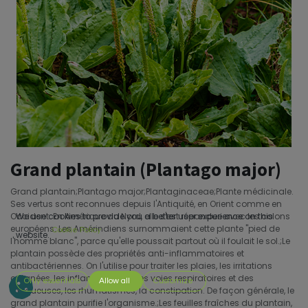
Grand plantain (Plantago major)
Grand plantain;Plantago major;Plantaginaceae;Plante médicinale.
Ses vertus sont reconnues depuis l'Antiquité, en Orient comme en
Occident. En Amérique du Nord, elle s'est répandue avec les colons
We use cookies to provide you a better user experience on this
européens. Les Amérindiens surnommaient cette plante "pied de
Cookie Policy
website.
l'homme blanc", parce qu'elle poussait partout où il foulait le sol.;Le
plantain possède des propriétés anti-inflammatoires et
antibactériennes. On l'utilise pour traiter les plaies, les irritations
cutanées, les inflammations des voies respiratoires et des
Only essentials
Allow all
Customize
muqueuses, les rhumatismes, la constipation. De façon générale, le
grand plantain purifie l'organisme.;Les feuilles fraîches du plantain,