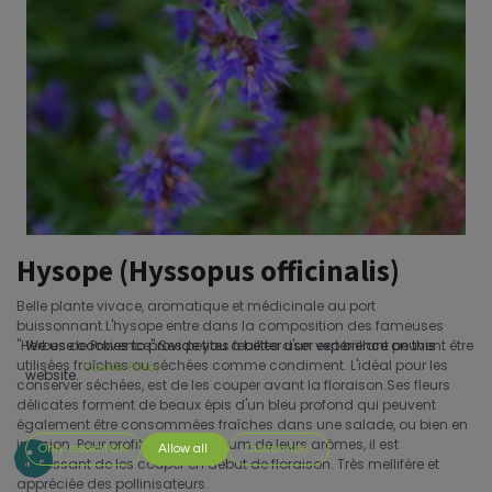
Hysope (Hyssopus officinalis)
Belle plante vivace, aromatique et médicinale au port
buissonnant.L'hysope entre dans la composition des fameuses
''Herbes de Provence''.Ses petites feuilles d'un vert brillant peuvent être
We use cookies to provide you a better user experience on this
utilisées fraîches ou séchées comme condiment. L'idéal pour les
Cookie Policy
website.
conserver séchées, est de les couper avant la floraison.Ses fleurs
délicates forment de beaux épis d'un bleu profond qui peuvent
également être consommées fraîches dans une salade, ou bien en
infusion. Pour profiter au maximum de leurs arômes, il est
Only essentials
Allow all
Customize
intéressant de les couper en début de floraison. Très mellifère et
appréciée des pollinisateurs.