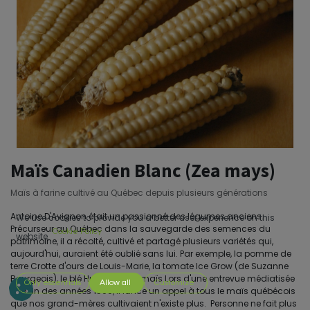
Maïs Canadien Blanc (Zea mays)
Maïs à farine cultivé au Québec depuis plusieurs générations
Antoine D'Avignon était un passionné des légumes anciens.
We use cookies to provide you a better user experience on this
Précurseur au Québec dans la sauvegarde des semences du
Cookie Policy
website.
patrimoine, il a récolté, cultivé et partagé plusieurs variétés qui,
aujourd'hui, auraient été oublié sans lui. Par exemple, la pomme de
terre Crotte d'ours de Louis-Marie, la tomate Ice Grow (de Suzanne
Bourgeois), le blé Huron, et... ce maïs.Lors d'une entrevue médiatisée
Only essentials
Allow all
Customize
à la fin des années 1990, il lance un appel à tous le maïs québécois
que nos grand-mères cultivaient n'existe plus. Personne ne fait plus