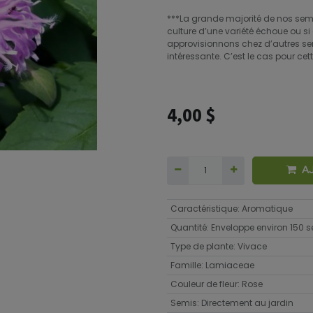
***La grande majorité de nos semen
culture d’une variété échoue ou si 
approvisionnons chez d’autres se
intéressante. C’est le cas pour cett
4,00
$
A
Caractéristique
:
Aromatique
Quantité
:
Enveloppe environ 150
Type de plante
:
Vivace
Famille
:
Lamiaceae
Couleur de fleur
:
Rose
Semis
:
Directement au jardin