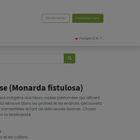
Se connecter
Contactez-nous
Français (CA)
se (Monarda fistulosa)
ce indigène aux fleurs rosées parfumées qui attirent
n la retrouve dans les prairies et les endroits découverts.
 comestibles et font de délicieuses tisanes. Choisir
r la biodiversité.
 :
s et les colibris.