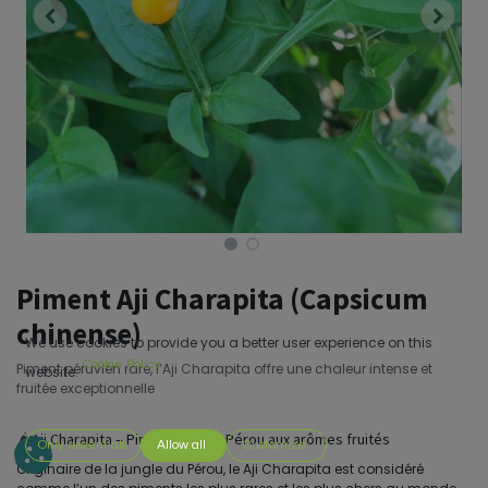
Piment Aji Charapita (Capsicum
chinense)
We use cookies to provide you a better user experience on this
Cookie Policy
Piment péruvien rare, l’Aji Charapita offre une chaleur intense et
website.
fruitée exceptionnelle
🌶️ Aji Charapita – Piment rare du Pérou aux arômes fruités
Only essentials
Allow all
Customize
Originaire de la jungle du Pérou, le Aji Charapita est considéré