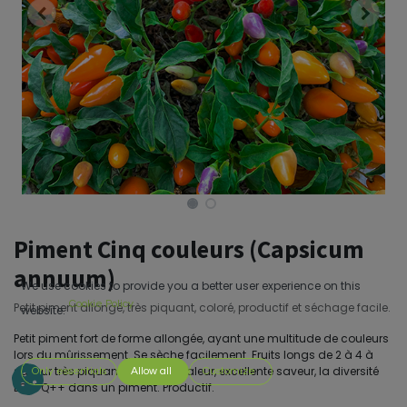
Piment Cinq couleurs (Capsicum
annuum)
We use cookies to provide you a better user experience on this
Cookie Policy
Petit piment allongé, très piquant, coloré, productif et séchage facile.
website.
Petit piment fort de forme allongée, ayant une multitude de couleurs
lors du mûrissement. Se sèche facilement. Fruits longs de 2 à 4 à
saveur très piquante. Bonne chaleur, excellente saveur, la diversité
Only essentials
Allow all
Customize
LGBTQ++ dans un piment. Productif.