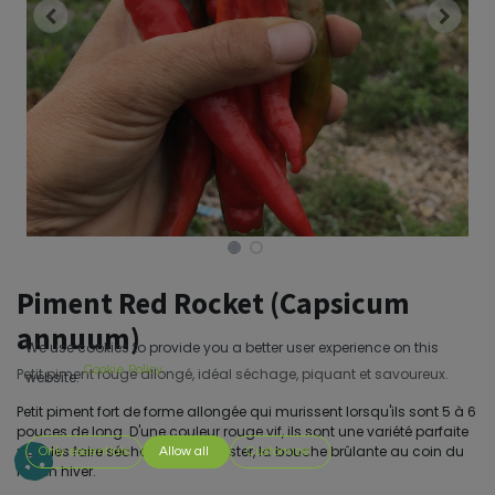
Piment Red Rocket (Capsicum
annuum)
We use cookies to provide you a better user experience on this
Cookie Policy
Petit piment rouge allongé, idéal séchage, piquant et savoureux.
website.
Petit piment fort de forme allongée qui murissent lorsqu'ils sont 5 à 6
pouces de long. D'une couleur rouge vif, ils sont une variété parfaite
pour les faire sécher et les déguster, la bouche brûlante au coin du
Only essentials
Allow all
Customize
feu en hiver.