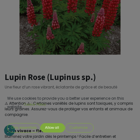
Lupin Rose (Lupinus sp.)
Une fleur d’un rose vibrant, éclatante de grâce et de beauté
We use cookies to provide you a better user experience on this
⚠️ Attention ⚠️ : Certaines variétés de lupins sont toxiques, y compris
Cookie Policy
website.
leurs graines. Assurez-vous de protéger vos enfants et animaux de
compagnie.
Only essentials
Allow all
Customize
Lupin vivace – fleurs roses
Illuminez votre jardin dès le printemps ! Facile d’entretien et