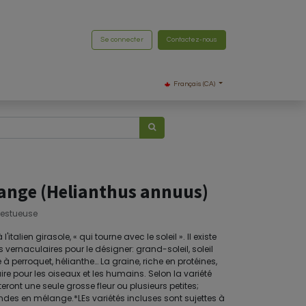
Se connecter
Contactez-nous
Français (CA)
ange (Helianthus annuus)
ajestueuse
italien girasole, « qui tourne avec le soleil ». Il existe
ernaculaires pour le désigner: grand-soleil, soleil
à perroquet, hélianthe… La graine, riche en protéines,
re pour les oiseaux et les humains. Selon la variété
ront une seule grosse fleur ou plusieurs petites;
randes en mélange.*LEs variétés incluses sont sujettes à