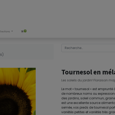
0
llections
s)
Tournesol en mél
Les soleils du jardin! Floraison m
Le mot « tournesol » est emprunté à l'
de nombreux noms ou expressions v
des jardins, soleil commun, graine 
est une excellente source alimentai
semée, vos pieds de tournesol porte
variétés petites et variétés très g