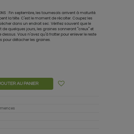
 : Fin septembre, les tournesols arrivent à maturité.
rbent la tête. C'est le moment de récolter. Coupez les
re sécher dans un endroit sec. Vérifiez souvent que le
t de quelques jours, les graines sonneront "creux" et
 dessus. Vous n'avez qu'à frotter pour enlever le reste
gts pour détacher les graines.
JOUTER AU PANIER
semences