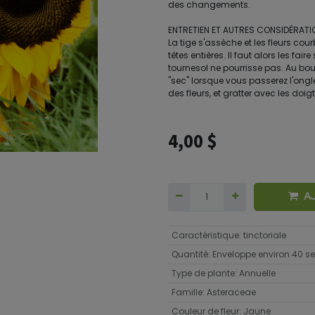
des changements.
ENTRETIEN ET AUTRES CONSIDÉRATIONS
La tige s'assèche et les fleurs cou
têtes entières. Il faut alors les fai
tournesol ne pourrisse pas. Au bou
"sec" lorsque vous passerez l'ongle
des fleurs, et gratter avec les doi
4,00
$
A
Caractéristique
:
tinctoriale
Quantité
:
Enveloppe environ 40 
Type de plante
:
Annuelle
Famille
:
Asteraceae
Couleur de fleur
:
Jaune