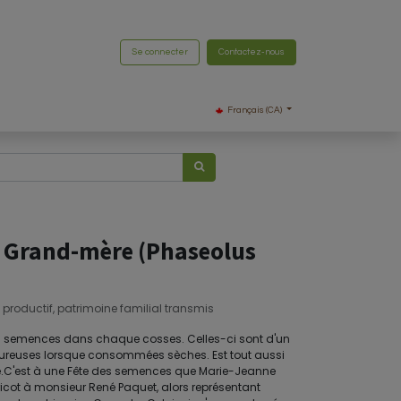
Se connecter
Contactez-nous
Français (CA)
 Grand-mère (Phaseolus
s productif, patrimoine familial transmis
 7 semences dans chaque cosses. Celles-ci sont d'un
 savoureuses lorsque consommées sèches. Est tout aussi
fique.C'est à une Fête des semences que Marie-Jeanne
icot à monsieur René Paquet, alors représentant