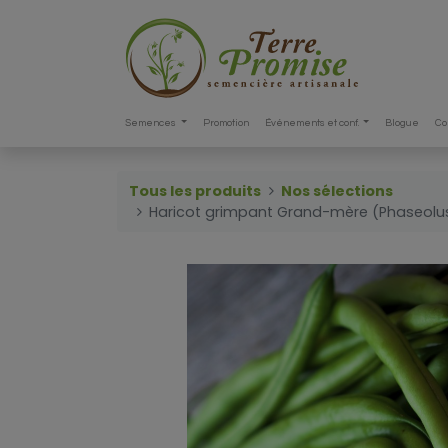
Semences
Promotion
Événements et conf.
Blogue
Co
Tous les produits
Nos sélections
Haricot grimpant Grand-mère (Phaseolus