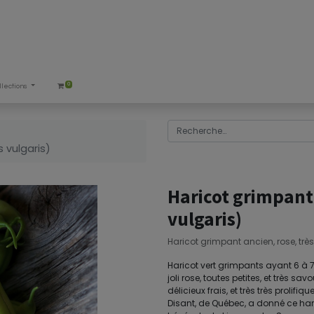
0
llections
 vulgaris)
Haricot grimpant
vulgaris)
Haricot grimpant ancien, rose, trè
Haricot vert grimpants ayant 6 à
joli rose, toutes petites, et très
délicieux frais, et très très proli
Disant, de Québec, a donné ce har