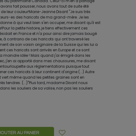
s du patrimoine Canada. Celui-ci m'en a partagé
avons fait pousser, nous avons tout de suite été
 de leur couleur!Marie-Jeanne Disant "Je suis très
teurs-es des haricots de ma grand-mère. Je les
 donne à qui veut bien s'en occuper, me disant qu'il est
our la petite histoire, je tiens effectivement ces
sidait en France et n'a pour ainsi dire jamais bougé
e, à contrario de ces haricots qui ont traversé les
vement de son voisin originaire de la Suisse qui les lui a
nt ces haricots sont arrivés en Europe et ce sont
 la moindre idée ! Mais quand j'ai émigré dans les
ec, j'en ai apporté dans mes chaussures, me disant
entourloupette aux réglementations puisque tout
er ces haricots à leur continent d'origine (...) Autre
nt vert même quand les petites graines sont en
t très tendres. (...)"Plus tard, madame Disant nous
 dans les souliers de sa valise, non pas les souliers
JOUTER AU PANIER