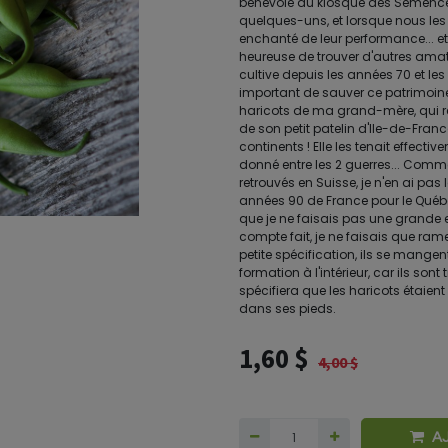
bénévole du kiosque des Semence
quelques-uns, et lorsque nous les 
enchanté de leur performance... et
heureuse de trouver d'autres ama
cultive depuis les années 70 et les
important de sauver ce patrimoine!P
haricots de ma grand-mère, qui ré
de son petit patelin d'Ile-de-Franc
continents ! Elle les tenait effecti
donné entre les 2 guerres... Comme
retrouvés en Suisse, je n'en ai pas
années 90 de France pour le Québ
que je ne faisais pas une grande 
compte fait, je ne faisais que ramen
petite spécification, ils se mange
formation à l'intérieur, car ils son
spécifiera que les haricots étaient
dans ses pieds.
1,60
$
4,00
$
A