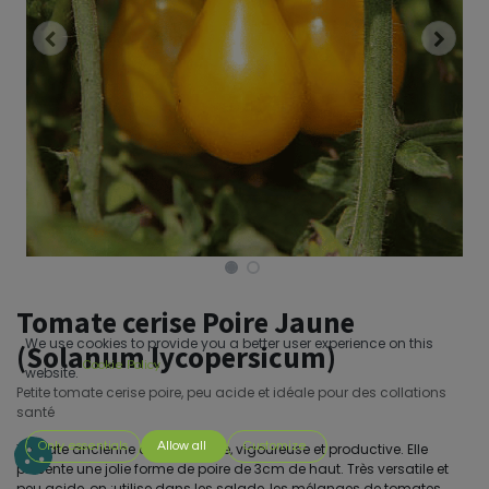
Tomate cerise Poire Jaune
We use cookies to provide you a better user experience on this
(Solanum lycopersicum)
Cookie Policy
website.
Petite tomate cerise poire, peu acide et idéale pour des collations
santé
Only essentials
Allow all
Customize
Tomate ancienne de type cerise, vigoureuse et productive. Elle
présente une jolie forme de poire de 3cm de haut. Très versatile et
peu acide, on ;utilise dans les salade, les mélanges de tomates