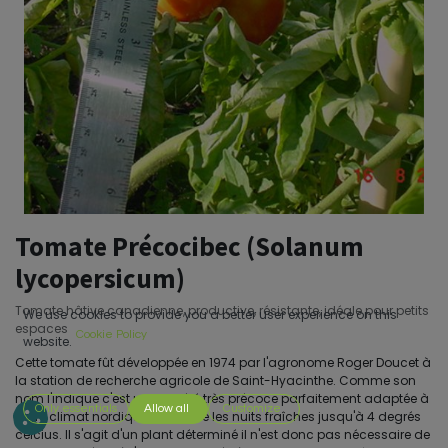
Tomate Précocibec (Solanum
lycopersicum)
Tomate hâtive canadienne, productive, résistante, idéale pour petits
We use cookies to provide you a better user experience on this
espaces
Cookie Policy
website.
Cette tomate fût développée en 1974 par l'agronome Roger Doucet à
la station de recherche agricole de Saint-Hyacinthe. Comme son
nom l'indique c'est une variété très précoce parfaitement adaptée à
Only essentials
Allow all
Customize
notre climat nordique. Elle tolère les nuits fraîches jusqu'à 4 degrés
celcius. Il s'agit d'un plant déterminé il n'est donc pas nécessaire de