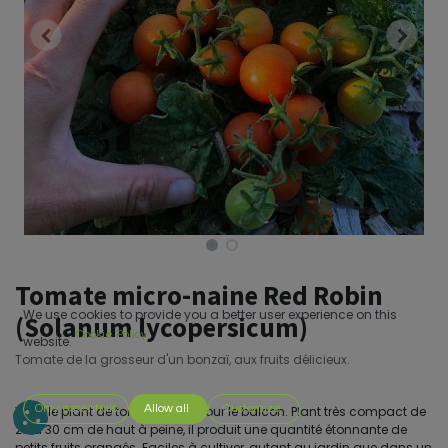
Tomate micro-naine Red Robin
We use cookies to provide you a better user experience on this
(Solanum lycopersicum)
Cookie Policy
website.
Tomate de la grosseur d'un bonzaï, aux fruits délicieux.
Only essentials
Allow all
Customize
Voici le plant de tomate idéal pour le balcon. Plant très compact de
20 à 30 cm de haut à peine, il produit une quantité étonnante de
petits fruits orangés. Faciles à cultiver, autant au jardin que dans un