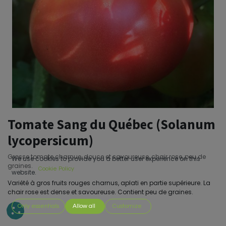
Tomate Sang du Québec (Solanum
lycopersicum)
Grosse tomate charnue, douce et savoureuse, chair rose, peu de
We use cookies to provide you a better user experience on this
graines.
Cookie Policy
website.
Variété à gros fruits rouges charnus, aplati en partie supérieure. La
chair rose est dense et savoureuse. Contient peu de graines.
Only essentials
Allow all
Customize