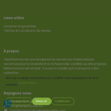
Liens utiles
Livraison et garanties
Termes et conditions de ventes
À propos
Terre Promise est une entreprise de semences sherbrookoise
reconnue pour la diversité et la richesse des variétés qu’elle propose.
Notre mission est simple : trouver la variété qui manque à votre
collection.
We use cookies to provide you a better user experience on this
Cookie Policy
website.
Rejoignez-nous
Contactez-nous
Only essentials
Allow all
Customize
info@terrepromise.ca
camille.lamoureux@serresstelie.com