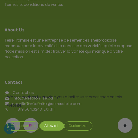
Termes et conditions de ventes
About Us
Terre Promise est une entreprise de semences sherbrookoise
reconnue pour la diversité et la richesse des variétés qu’elle propose.
Notre mission est simple : trouver la variété qui manque à votre
collection.
Contact
Contact us
We use cookies to provide you a better user experience on this
info@terrepromise.ca
camille.lamoureux@serresstelie.com
Cookie Policy
website.
+1
819.564.3243 EXT.111
Only essentials
Allow all
Customize