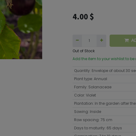
4.00
$
A
Out of Stock
Add the item to your wishlist to be
Quantity
:
Envelope of about 30 s
Plant type
:
Annual
Family
:
Solanaceae
Color
:
Violet
Plantation
:
In the garden after the 
Sowing
:
Inside
Row spacing
:
75 cm
Days to maturity
:
65 days