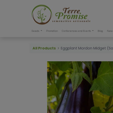
Seeds
Promotion
Conferences and Events
Blog
New 
All Products
Eggplant Mordon Midget (