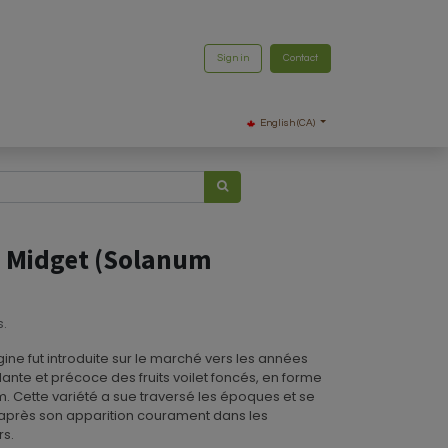
Sign in
Contact
English (CA)
 Midget (Solanum
s.
ine fut introduite sur le marché vers les années
dante et précoce des fruits voilet foncés, en forme
m. Cette variété a sue traversé les époques et se
 après son apparition courament dans les
rs.