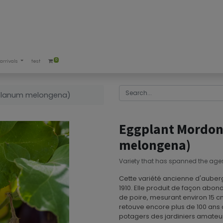
0
arrivals
test
Solanum melongena)
Eggplant Mordon
melongena)
Variety that has spanned the age
Cette variété ancienne d'auberg
1910. Elle produit de façon abon
de poire, mesurant environ 15 c
retouve encore plus de 100 ans
potagers des jardiniers amateu