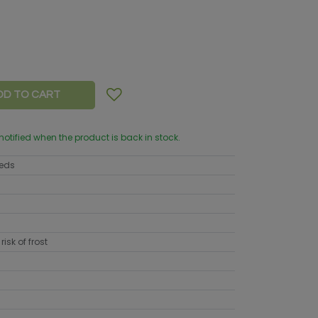
DD TO CART
 notified when the product is back in stock.
eeds
risk of frost