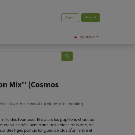
Sign in
Contact
English (CA)
on Mix'' (Cosmos
 You’ll love these beautiful blooms for creating
mille des tournesol. Elle attire les papillons et autres
jaune vif se déclinent dans des coloris de blanc, de
t sur des tiges parfois longues de plus d'un mètre et