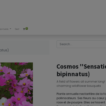
0
arrivals
test
e
atus)
Cosmos ''Sensati
bipinnatus)
A field of flowers all summer long!
charming wildflower bouquets
Plante annuelle nectarifère de la fa
pollinisateurs. Ses fleurs au cœur 
rose et de pourpre. Elles se hissen