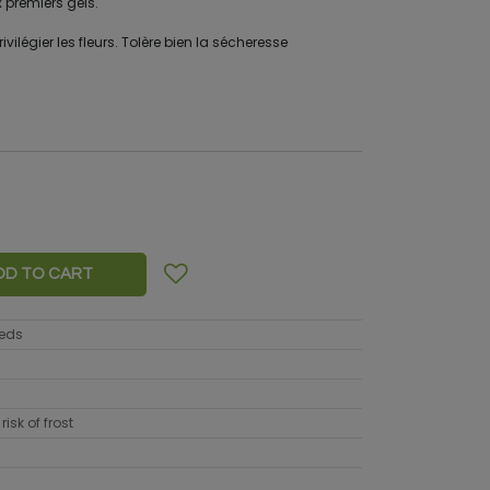
ux premiers gels.
rivilégier les fleurs. Tolère bien la sécheresse
DD TO CART
eeds
risk of frost