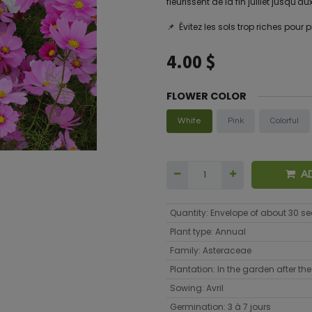
fleurissent de la fin juillet jusqu'a
📌 Évitez les sols trop riches pour p
4.00
$
FLOWER COLOR
White
Pink
Colorful
A
Quantity
:
Envelope of about 30 s
Plant type
:
Annual
Family
:
Asteraceae
Plantation
:
In the garden after the 
Sowing
:
Avril
Germination
:
3 à 7 jours