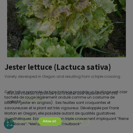
Jester lettuce (Lactuca sativa)
Variety developed in Oregon and resulting from a triple crossing.
Cette laitue pommée de type batavia possède un feuillage vert clair
We use cookies to provide you a better user experience on this
tacheté de rouge légèrement ondulé comme un costume de
Cookie Policy
website.
bouffon (jester en anglais). Ses feuilles sont croquantes et
savoureuses et le plant est très vigoureux. Développée par Frank
Morton en Oregon, elle possède autant de qualités gustatives
qu'esthétiques. Elle est issue d’un triple croisement impliquant “Reine
Only essentials
Allow all
Customize
des Glaces”, “Merlot” et “Flashy Troutback”.