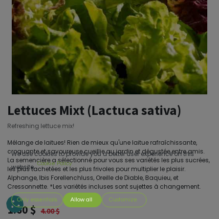
Lettuces Mixt (Lactuca sativa)
Refreshing lettuce mix!
Mélange de laitues! Rien de mieux qu'une laitue rafraîchissante,
croquante et savoureuse cueillie au jardin et dégustée entre amis.
We use cookies to provide you a better user experience on this
La semencière a sélectionné pour vous ses variétés les plus sucrées,
Cookie Policy
website.
les plus tachetées et les plus frivoles pour multiplier le plaisir.
Alphange, Ibis Forellenchluss, Oreille de Diable, Baquieu, et
Cressonnette. *Les variétés incluses sont sujettes à changement.
Only essentials
Allow all
Customize
1.60
$
4.00
$