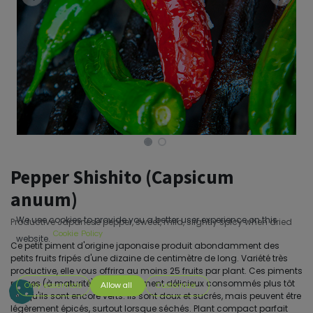
Pepper Shishito (Capsicum
anuum)
We use cookies to provide you a better user experience on this
Productive Japanese pepper, sweet, mild, slightly spicy when dried
Cookie Policy
website.
Ce petit piment d'origine japonaise produit abondamment des
petits fruits fripés d'une dizaine de centimètre de long. Variété très
productive, elle vous offrira au moins 25 fruits par plant. Ces piments
rouges (à maturité) sont également délicieux consommés plus tôt
Only essentials
Allow all
Customize
lorsqu'ils sont encore verts. Ils sont doux et sucrés, mais peuvent être
légèrement épicés, surtout lorsque séchés. Plant compact parfait