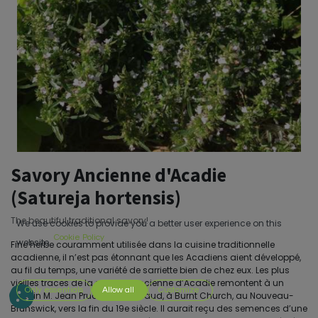
Savory Ancienne d'Acadie
(Satureja hortensis)
The beautiful traditional savory!
We use cookies to provide you a better user experience on this
Cookie Policy
website.
Fine herbe couramment utilisée dans la cuisine traditionnelle
acadienne, il n’est pas étonnant que les Acadiens aient développé,
au fil du temps, une variété de sarriette bien de chez eux. Les plus
vieilles traces de la sarriette ancienne d’Acadie remontent à un
Only essentials
Allow all
Customize
certain M. Jean Prudent Robichaud, à Burnt Church, au Nouveau-
Brunswick, vers la fin du 19e siècle. Il aurait reçu des semences d’une