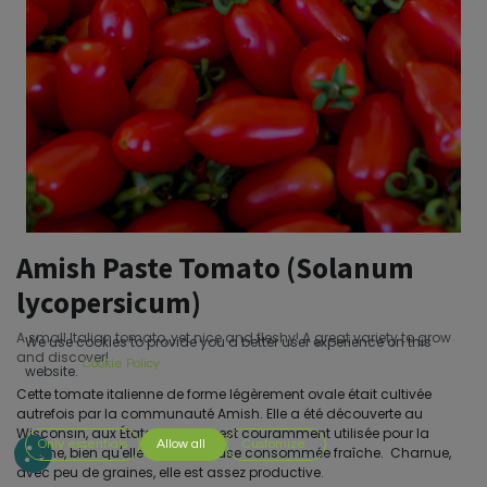
Amish Paste Tomato (Solanum
lycopersicum)
A small Italian tomato, yet nice and fleshy! A great variety to grow
We use cookies to provide you a better user experience on this
and discover!
Cookie Policy
website.
Cette tomate italienne de forme légèrement ovale était cultivée
autrefois par la communauté Amish. Elle a été découverte au
Wisconsin, aux États-Unis. Elle est couramment utilisée pour la
Only essentials
Allow all
Customize
cuisine, bien qu'elle soit délicieuse consommée fraîche. Charnue,
avec peu de graines, elle est assez productive.