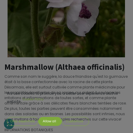
Marshmallow (Althaea officinalis)
Comme son nom le suggère, la douce friandise qu'est la guimauve
était à la base confectionnée avec la racine de cette plante.
Désormais, elle est surtout cultivée comme plante médicinale pour
les propriétés émollientes de sa racine, qui aident à soulager les
We use cookies to provide you a better user experience on this
irritations et inflammations de toutes sortes, et comme plante
Cookie Policy
website.
ornementale grâce à ses délicates fleurs blanches teintées de rose.
De plus, toutes les parties peuvent être consommées notamment
dans des salades ou en tisanes. Les possibilités sont infinies, nous
vous invitons à faire de plus amples recherches sur cette vivace!
Only essentials
Allow all
Customize
INFORMATIONS BOTANIQUES