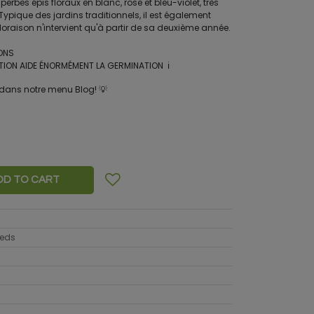
superbes épis floraux en blanc, rose et bleu-violet, très
 Typique des jardins traditionnels, il est également
oraison n'intervient qu'à partir de sa deuxième année.
ONS
ATION AIDE ÉNORMÉMENT LA GERMINATION ℹ️
on dans notre menu Blog! 💡
DD TO CART
eeds