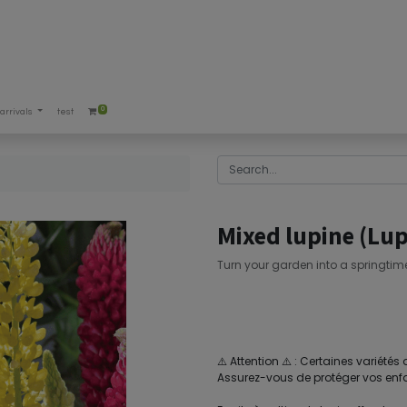
0
arrivals
test
Mixed lupine (Lup
Turn your garden into a springtime 
⚠️ Attention ⚠️ : Certaines variétés
Assurez-vous de protéger vos en