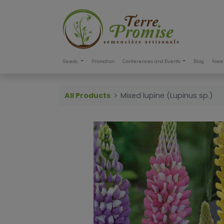
Seeds
Promotion
Conferences and Events
Blog
New 
All Products
Mixed lupine (Lupinus sp.)