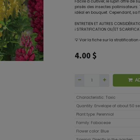
Facile à cultiver, le lupin offre de 
prisés des insectes pollinisateurs.
idéal en bouquet. Cependant, sa fl
ENTRETIEN ET AUTRES CONSIDÉRATI
ℹ️ STRATIFICATION OU/ET SCARIFIC
💡 Voir la fiche sur la stratificati
4.00
$
A
Characteristic
:
Toxic
Quantity
:
Envelope of about 50 s
Plant type
:
Perennial
Family
:
Fabaceae
Flower color
:
Blue
Sowing
:
Directly in the garden