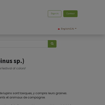
Sign in
Contact
English (CA)
inus sp.)
festival of colors!
 de lupins sont toxiques, y compris leurs graines.
fants et animaux de compagnie.