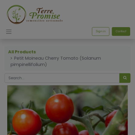
Sign in
Contact
All Products
Petit Moineau Cherry Tomato (Solanum
pimpinellifolium)