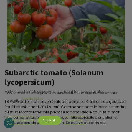
Subarctic tomato (Solanum
lycopersicum)
Early, easy tomato, sweet-tangy, ideal for cool climates.
We use cookies to provide you a better user experience on this
Cookie Policy
website.
Tomate de format moyen (salade) d'environ 4 à 5 cm au gout bien
équilibré entre acidulé et sucré. Comme son nom le laisse entendre,
c'est une tomate très très précoce et donc idéale pour les climat
frais ou les latitudes plus nordiques. Elle est facile d'entretien et
Only essentials
Allow all
Customize
demande peu de soins au jardin. Se cultive aussi en pot.