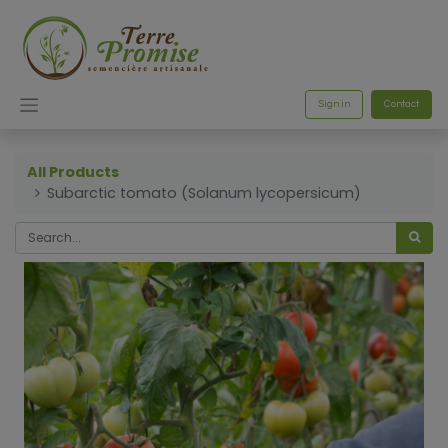
Sign in
Contact
All Products
Subarctic tomato (Solanum lycopersicum)