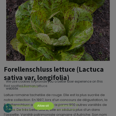
Forellenschluss lettuce (Lactuca
sativa var, longifolia)
We use cookies to provide you a better user experience on this
Red spotted Roman lettuce.
Cookie Policy
website.
Laitue romaine tachetée de rouge. Elle est la plus sucrée de
notre collection. En 1997, lors d’un concours de dégustation, la
Forellenschluss a reçu le 1er prix parmi 900 autres variétés de
Only essentials
Allow all
Customize
laitues. De très belle allure, elle en séduira plus d’un dans
l’assiette. Variété patrimoniale originaire d’Autriche. Son nom